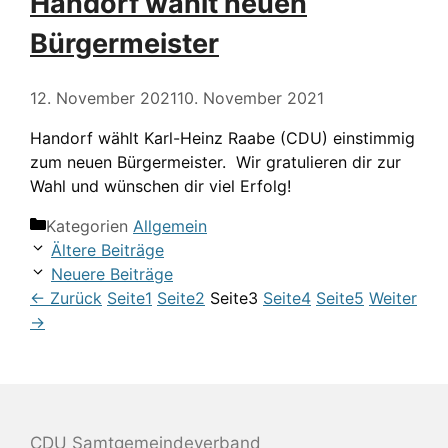
Handorf wählt neuen
Bürgermeister
12. November 2021
10. November 2021
Handorf wählt Karl-Heinz Raabe (CDU) einstimmig
zum neuen Bürgermeister. Wir gratulieren dir zur
Wahl und wünschen dir viel Erfolg!
Kategorien
Allgemein
Ältere Beiträge
Neuere Beiträge
←
Zurück
Seite
1
Seite
2
Seite
3
Seite
4
Seite
5
Weiter
→
CDU Samtgemeindeverband